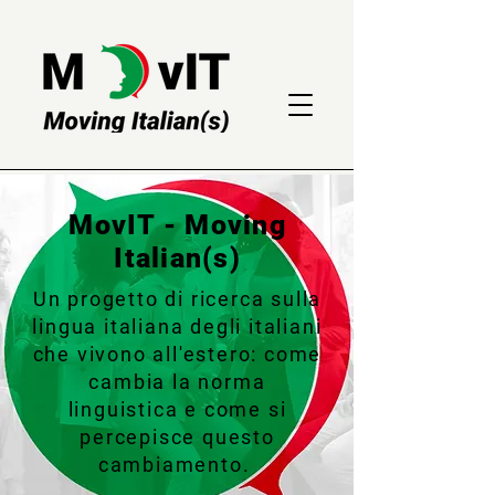
MovIT - Moving
Italian(s)
Un progetto di ricerca sulla
lingua italiana degli italiani
che vivono all'estero: come
cambia la norma
linguistica e come si
percepisce questo
cambiamento.